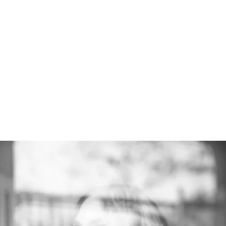
MEIN ANSATZ:
EMPOWERMENT DURCH
GEZIELTE STRATEGIEN
UND PERSÖNLICHE
UNTERSTÜTZUNG
Ich unterstütze jede Frau individuell dabei,
finanzielle Unabhängigkeit zu erlangen. Durch
maßgeschneiderte Workshops und persönliches
Coaching entwickle ich Strategien, die speziell
auf Deine Ziele ausgerichtet sind. Gemeinsam
analysieren wir Deine Situation, planen Schritte
zur Zielerreichung und setzen sie um, damit Du