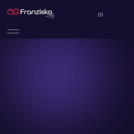
01
NAV I
FRANZISKA